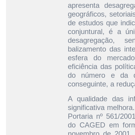
apresenta desagre
geográficos, setoriai
de estudos que indi
conjuntural, é a ún
desagregação, se
balizamento das int
esfera do mercado
eficiência das polít
do número e da qu
conseguinte, a reduç
A qualidade das i
significativa melhor
Portaria nº 561/200
do CAGED em formul
novembro de 2001. 