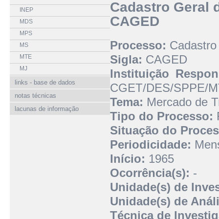
Cadastro Geral
INEP
CAGED
MDS
MPS
Processo:
Cadastro
MS
Sigla:
CAGED
MTE
MJ
Instituição Respon
links - base de dados
CGET/DES/SPPE/M
notas técnicas
Tema:
Mercado de Tr
lacunas de informação
Tipo do Processo:
R
Situação do Proces
Periodicidade:
Mens
Início:
1965
Ocorrência(s):
-
Unidade(s) de Inve
Unidade(s) de Análi
Técnica de Investi