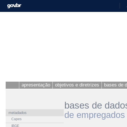
apresentação
objetivos e diretrizes
bases de 
bases de dado
de empregados
metadados
Capes
IBGE