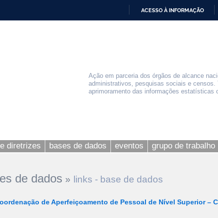
ACESSO À INFORMAÇÃO
IR
PARA
O
CONTEÚDO
Ação em parceria dos órgãos de alcance nacio
administrativos, pesquisas sociais e censos. 
aprimoramento das informações estatísticas of
e diretrizes
bases de dados
eventos
grupo de trabalho
es de dados
»
links - base de dados
oordenação de Aperfeiçoamento de Pessoal de Nível Superior – 