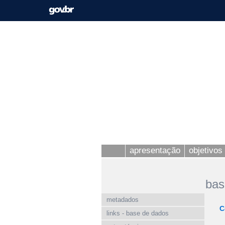
apresentação
objetivos 
bas
metadados
C
links - base de dados