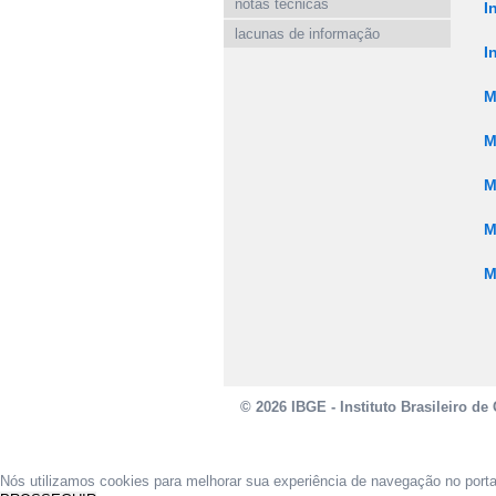
notas técnicas
I
lacunas de informação
I
M
M
M
M
M
© 2026 IBGE - Instituto Brasileiro de 
Nós utilizamos cookies para melhorar sua experiência de navegação no port