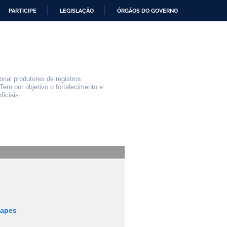
PARTICIPE
LEGISLAÇÃO
ÓRGÃOS DO GOVERNO
nal produtores de registros
Tem por objetivo o fortalecimento e
iciais.
Capes