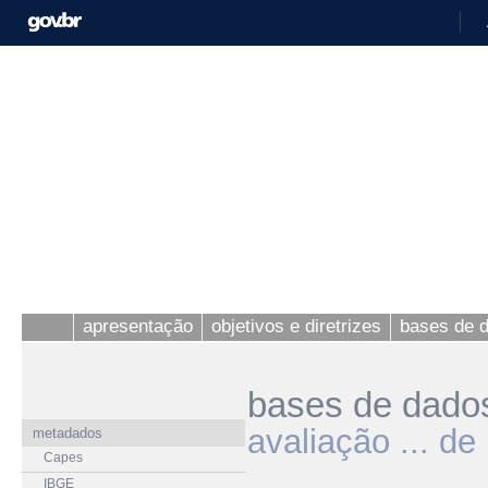
apresentação
objetivos e diretrizes
bases de 
bases de dado
avaliação ... d
metadados
Capes
IBGE