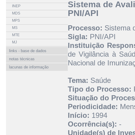
Sistema de Aval
INEP
PNI/API
MDS
MPS
Processo:
Sistema d
MS
Sigla:
PNI/API
MTE
MJ
Instituição Respon
links - base de dados
de Vigilância à Sa
notas técnicas
Nacional de Imuniza
lacunas de informação
Tema:
Saúde
Tipo do Processo:
R
Situação do Proces
Periodicidade:
Mens
Início:
1994
Ocorrência(s):
-
Unidade(s) de Inve