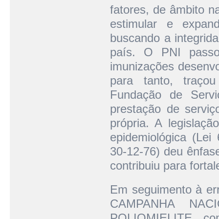
fatores, de âmbito n
estimular e expand
buscando a integrid
país. O PNI passo
imunizações desenvol
para tanto, traçou
Fundação de Serv
prestação de serviç
própria. A legislaçã
epidemiológica (Lei
30-12-76) deu ênfas
contribuiu para forta
Em seguimento à erra
CAMPANHA NAC
POLIOMIELITE, com