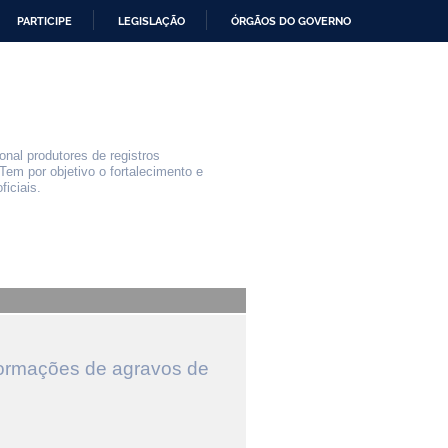
PARTICIPE
LEGISLAÇÃO
ÓRGÃOS DO GOVERNO
nal produtores de registros
Tem por objetivo o fortalecimento e
iciais.
formações de agravos de