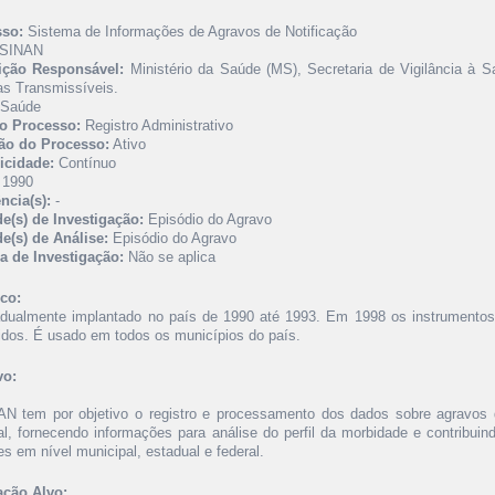
sso:
Sistema de Informações de Agravos de Notificação
SINAN
uição Responsável:
Ministério da Saúde (MS), Secretaria de Vigilância à 
s Transmissíveis.
Saúde
o Processo:
Registro Administrativo
ão do Processo:
Ativo
icidade:
Contínuo
1990
ncia(s):
-
e(s) de Investigação:
Episódio do Agravo
e(s) de Análise:
Episódio do Agravo
a de Investigação:
Não se aplica
ico:
adualmente implantado no país de 1990 até 1993. Em 1998 os instrumentos 
nidos. É usado em todos os municípios do país.
vo:
N tem por objetivo o registro e processamento dos dados sobre agravos de
al, fornecendo informações para análise do perfil da morbidade e contribui
s em nível municipal, estadual e federal.
ção Alvo: