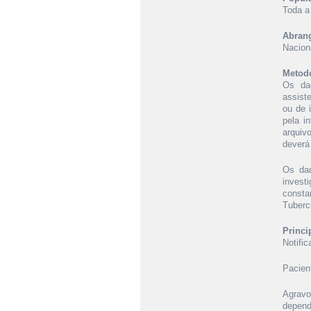
Toda a 
Abrang
Nacion
Metodo
Os dad
assist
ou de 
pela i
arquiv
deverá
Os dad
invest
consta
Tuberc
Princi
Notifi
Pacient
Agravo
depend