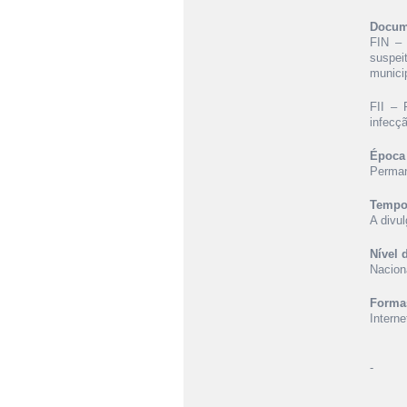
Docum
FIN – 
suspei
munici
FII – 
infecç
Época 
Perman
Tempo 
A divu
Nível 
Nacion
Forma
Interne
-