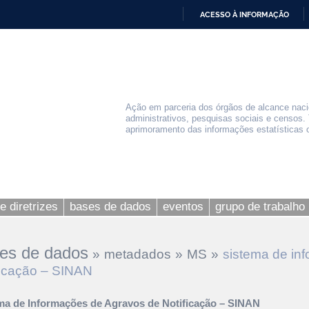
ACESSO À INFORMAÇÃO
IR
PARA
O
CONTEÚDO
Ação em parceria dos órgãos de alcance nacio
administrativos, pesquisas sociais e censos. 
aprimoramento das informações estatísticas of
e diretrizes
bases de dados
eventos
grupo de trabalho
es de dados
»
metadados
»
MS
»
sistema de in
ficação – SINAN
ma de Informações de Agravos de Notificação – SINAN