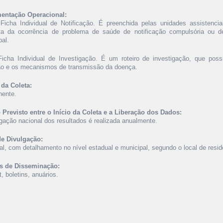
entação Operacional:
Ficha Individual de Notificação. É preenchida pelas unidades assistenci
ta da ocorrência de problema de saúde de notificação compulsória ou de
pal.
Ficha Individual de Investigação. É um roteiro de investigação, que possib
ão e os mecanismos de transmissão da doença.
da Coleta:
ente.
Previsto entre o Início da Coleta e a Liberação dos Dados:
lgação nacional dos resultados é realizada anualmente.
de Divulgação:
al, com detalhamento no nível estadual e municipal, segundo o local de resid
s de Disseminação:
t, boletins, anuários.