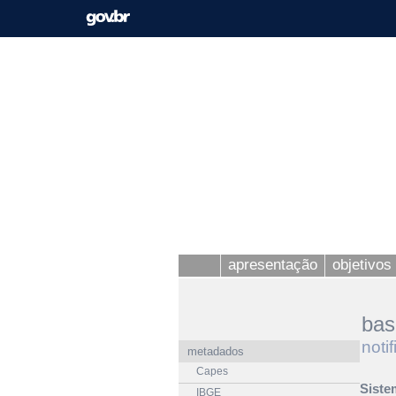
apresentação
objetivos 
bas
noti
metadados
Capes
Siste
IBGE