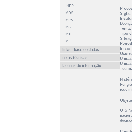
INEP
Proce
MDS
Sigla:
Instit
MPS
Doença
MS
Tema:
Tipo d
MTE
Situaç
MJ
Period
Início:
links - base de dados
Ocorrê
notas técnicas
Unidad
Unidad
lacunas de informação
Técnic
Histór
Foi gr
redefi
Objeti
O SINA
nacion
decisõe
Popula