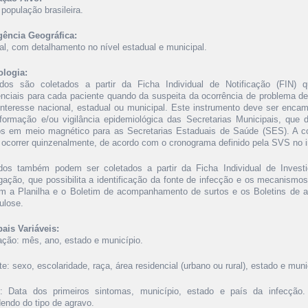
população brasileira.
ência Geográfica:
al, com detalhamento no nível estadual e municipal.
logia:
os são coletados a partir da Ficha Individual de Notificação (FIN) 
enciais para cada paciente quando da suspeita da ocorrência de problema de
interesse nacional, estadual ou municipal. Este instrumento deve ser enca
nformação e/ou vigilância epidemiológica das Secretarias Municipais, qu
os em meio magnético para as Secretarias Estaduais de Saúde (SES). 
 ocorrer quinzenalmente, de acordo com o cronograma definido pela SVS no i
os também podem ser coletados a partir da Ficha Individual de Investi
igação, que possibilita a identificação da fonte de infecção e os mecanism
m a Planilha e o Boletim de acompanhamento de surtos e os Boletins de
ulose.
pais Variáveis:
cação: mês, ano, estado e município.
e: sexo, escolaridade, raça, área residencial (urbano ou rural), estado e muni
: Data dos primeiros sintomas, município, estado e país da infecção. 
endo do tipo de agravo.