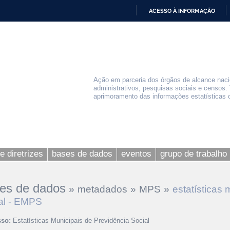
ACESSO À INFORMAÇÃO
IR
PARA
O
CONTEÚDO
Ação em parceria dos órgãos de alcance nacio
administrativos, pesquisas sociais e censos. 
aprimoramento das informações estatísticas of
e diretrizes
bases de dados
eventos
grupo de trabalho
es de dados
»
metadados
»
MPS
»
estatísticas 
al - EMPS
sso:
Estatísticas Municipais de Previdência Social