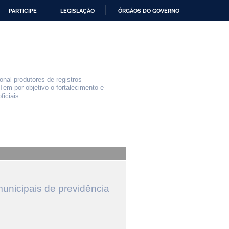
PARTICIPE
LEGISLAÇÃO
ÓRGÃOS DO GOVERNO
nal produtores de registros
Tem por objetivo o fortalecimento e
iciais.
municipais de previdência