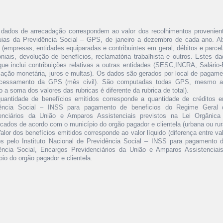
 dados de arrecadação correspondem ao valor dos recolhimentos provenient
ias da Previdência Social – GPS, de janeiro a dezembro de cada ano. Ab
 (empresas, entidades equiparadas e contribuintes em geral, débitos e parcela
oniais, devolução de benefícios, reclamatória trabalhista e outros. Estes 
ue inclui contribuições relativas a outras entidades (SESC,INCRA, Salário
ização monetária, juros e multas). Os dados são gerados por local de pagam
ocessamento da GPS (mês civil). São computadas todas GPS, mesmo a
 a soma dos valores das rubricas é diferente da rubrica de total).
quantidade de benefícios emitidos corresponde a quantidade de créditos em
ência Social – INSS para pagamento de beneficios do Regime Geral d
enciários da União e Amparos Assistenciais previstos na Lei Orgânic
icados de acordo com o município do orgão pagador e clientela (urbana ou rura
alor dos benefícios emitidos corresponde ao valor líquido (diferença entre va
os pelo Instituto Nacional de Previdência Social – INSS para pagamento 
ência Social, Encargos Previdenciários da União e Amparos Assistenciai
io do orgão pagador e clientela.