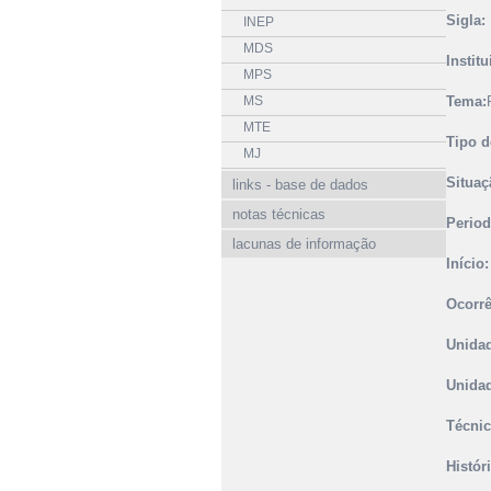
Sigla:
INEP
MDS
Instit
MPS
MS
Tema:
MTE
Tipo d
MJ
Situaç
links - base de dados
notas técnicas
Period
lacunas de informação
Início:
Ocorrê
Unidad
Unidad
Técnic
Histór