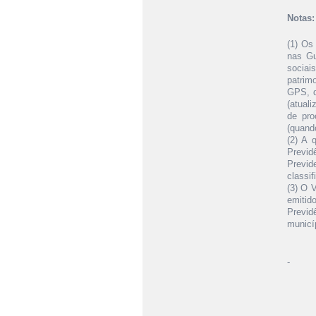
Notas:
(1) Os
nas Gu
sociais
patrim
GPS, q
(atual
de pr
(quando
(2) A 
Previd
Previd
classif
(3) O V
emitid
Previd
municíp
-