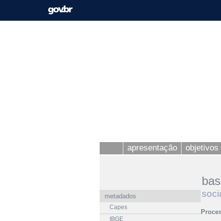
apresentação
objetivos 
bas
soci
metadados
Capes
Proce
IBGE