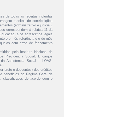
es de todas as receitas incluídas
rangem receitas de contribuições
mentos (administrativo e judicial),
dados correspondem à rubrica 11 da
-Educação) e os acréscimos legais
ento e o mês referência é o de mês
quelas com erros de fechamento
itidos pelo Instituto Nacional de
e Previdência Social, Encargos
a da Assistencia Social – LOAS,
l).
lor bruto e descontos) dos créditos
de beneficios do Regime Geral de
s, classificados de acordo com o