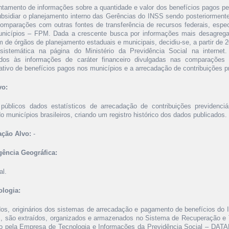
ntamento de informações sobre a quantidade e valor dos benefícios pagos pe
ubsidiar o planejamento interno das Gerências do INSS sendo posteriormente 
comparações com outras fontes de transferência de recursos federais, espe
nicípios – FPM. Dada a crescente busca por informações mais desagrega
 de órgãos de planejamento estaduais e municipais, decidiu-se, a partir de 
sistemática na página do Ministério da Previdência Social na inter
dos às informações de caráter financeiro divulgadas nas comparaçõ
tativo de benefícios pagos nos municípios e a arrecadação de contribuições pr
vo:
 públicos dados estatísticos de arrecadação de contribuições previdenci
 municípios brasileiros, criando um registro histórico dos dados publicados.
ção Alvo:
-
ência Geográfica:
al.
logia:
os, originários dos sistemas de arrecadação e pagamento de benefícios do I
, são extraídos, organizados e armazenados no Sistema de Recuperação e
o pela Empresa de Tecnologia e Informações da Previdência Social – DATAP