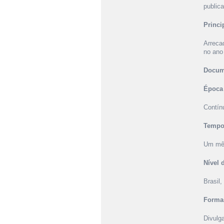
public
Princi
Arrecad
no ano
Docum
Época 
Contín
Tempo 
Um mê
Nível 
Brasil,
Forma
Divulga