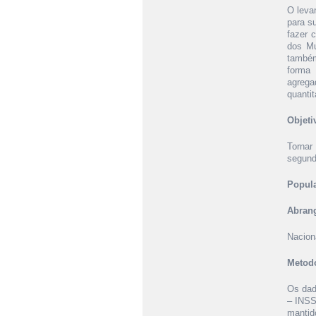
O leva
para s
fazer 
dos Mu
também
forma 
agrega
quanti
Objeti
Tornar
segundo
Popula
Abrang
Nacion
Metodo
Os dad
– INSS
mantid