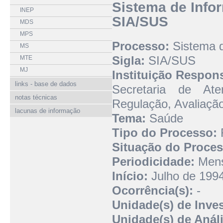
Sistema de Info
INEP
SIA/SUS
MDS
MPS
Processo:
Sistema d
MS
Sigla:
SIA/SUS
MTE
MJ
Instituição Respon
links - base de dados
Secretaria de At
notas técnicas
Regulação, Avaliaçã
lacunas de informação
Tema:
Saúde
Tipo do Processo:
R
Situação do Proces
Periodicidade:
Mens
Início:
Julho de 199
Ocorrência(s):
-
Unidade(s) de Inve
Unidade(s) de Análi