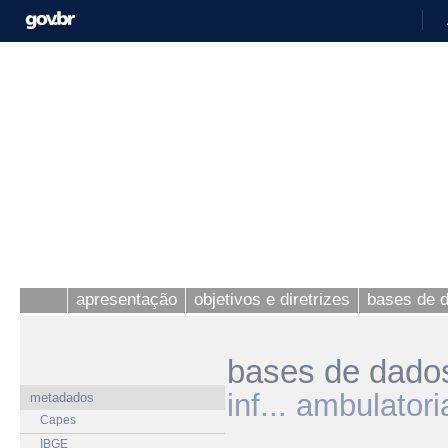
apresentação
objetivos e diretrizes
bases de 
bases de dado
inf... ambulato
metadados
Capes
IBGE