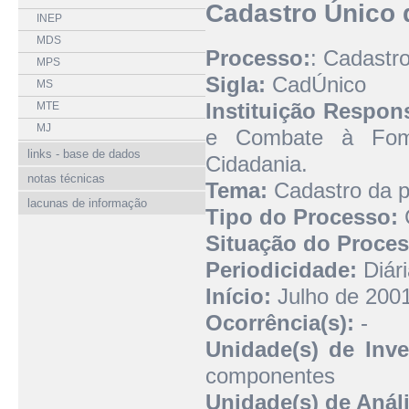
Cadastro Único 
INEP
MDS
Processo:
: Cadastr
MPS
Sigla:
CadÚnico
MS
Instituição Respon
MTE
MJ
e Combate à Fome
links - base de dados
Cidadania.
notas técnicas
Tema:
Cadastro da p
lacunas de informação
Tipo do Processo:
Situação do Proces
Periodicidade:
Diári
Início:
Julho de 200
Ocorrência(s):
-
Unidade(s) de Inve
componentes
Unidade(s) de Análi