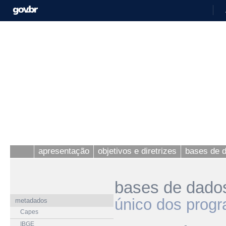
apresentação
objetivos e diretrizes
bases de 
bases de dado
único dos prog
metadados
Capes
IBGE