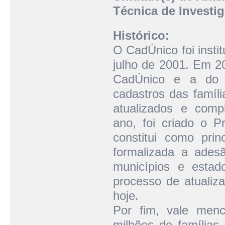
Técnica de Investi
Histórico:
O CadÚnico foi insti
julho de 2001. Em 2
CadÚnico e a do 
cadastros das famíli
atualizados e com
ano, foi criado o P
constitui como pri
formalizada a ade
municípios e estad
processo de atualiza
hoje.
Por fim, vale men
milhões de famílias