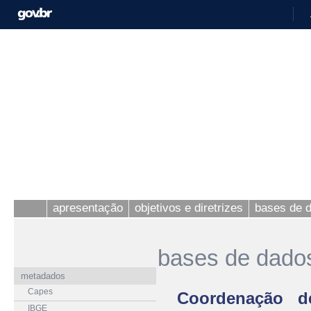
apresentação
objetivos e diretrizes
bases de 
bases de dado
metadados
Capes
Coordenação d
IBGE