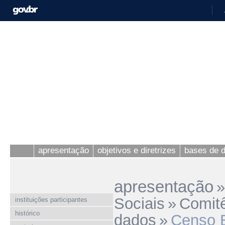
apresentação
objetivos e diretrizes
bases de 
apresentação
»
Sociais
»
Comitê
instituições participantes
histórico
dados
»
Censo E