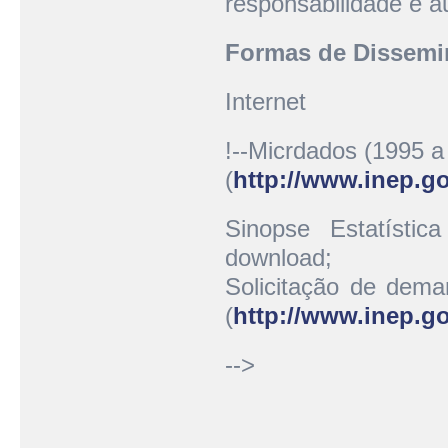
responsabilidade e a
Formas de Dissemi
Internet
!--Micrdados (1995 a
(
http://www.inep.g
Sinopse Estatísti
download;
Solicitação de dema
(
http://www.inep.go
-->