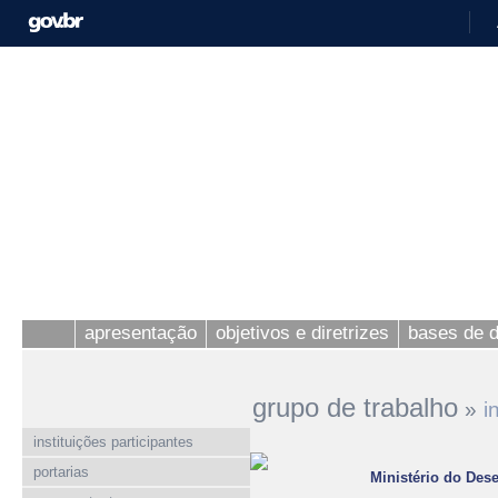
apresentação
objetivos e diretrizes
bases de 
grupo de trabalho
»
i
instituições participantes
portarias
Ministério do Des